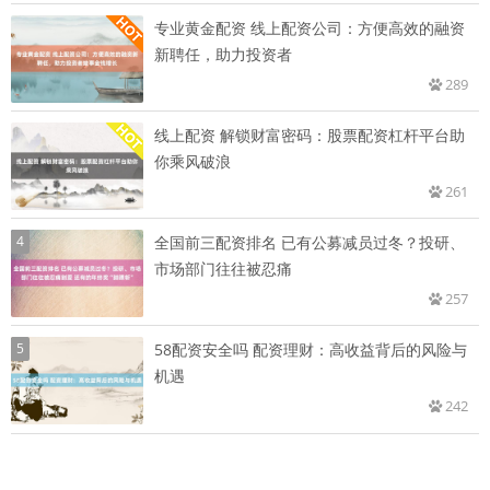
专业黄金配资 线上配资公司：方便高效的融资
新聘任，助力投资者
289
线上配资 解锁财富密码：股票配资杠杆平台助
你乘风破浪
261
4
全国前三配资排名 已有公募减员过冬？投研、
市场部门往往被忍痛
257
5
58配资安全吗 配资理财：高收益背后的风险与
机遇
242