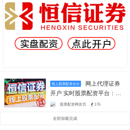
网上代理证券
线上股票配资合法
开户 实时股票配资平台：极
速开户，闪电交易！
股票配资网首页
176
全部加载完成