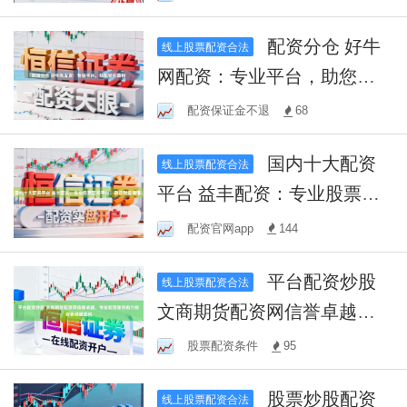
配资分仓 好牛
线上股票配资合法
网配资：专业平台，助您轻
松盈利
配资保证金不退
68
国内十大配资
线上股票配资合法
平台 益丰配资：专业股票配
资平台，助您财富增值！
配资官网app
144
平台配资炒股
线上股票配资合法
文商期货配资网信誉卓越，
专业配资服务助力投资者稳
股票配资条件
95
健盈利
股票炒股配资
线上股票配资合法