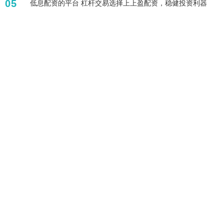
05
低息配资的平台 杠杆交易选择上上盈配资，稳健投资利器
标签列表
股票配资平台哪个可靠
股票配资是什么
股票有杠杆吗
国内最大的配资平台公司
配资平台有哪些
炒股的杠杆
鼎盛配资
股票鑫东财配资
1万元加八倍杠杆炒股
正规杨方配资平台
配资与融资融券的区别
券商配资业务
全部话题标签