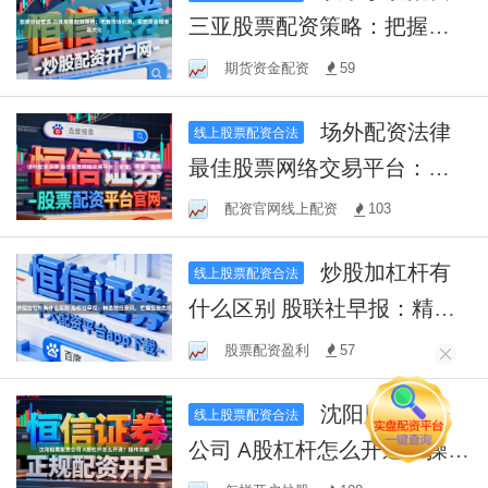
三亚股票配资策略：把握市
场机遇，实现资金增值最大
期货资金配资
59
化
场外配资法律
线上股票配资合法
最佳股票网络交易平台：安
全、便捷、高效
配资官网线上配资
103
炒股加杠杆有
线上股票配资合法
什么区别 股联社早报：精选
财经资讯，把握投资先机
股票配资盈利
57
沈阳股票配资
线上股票配资合法
公司 A股杠杆怎么开通？操作
攻略