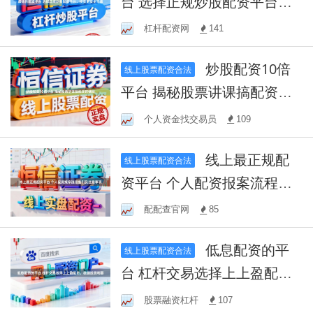
台 选择正规炒股配资平台，
投资更安全可靠
杠杆配资网
141
炒股配资10倍
线上股票配资合法
平台 揭秘股票讲课搞配资的
骗局
个人资金找交易员
109
线上最正规配
线上股票配资合法
资平台 个人配资报案流程指
引及注意事项
配配查官网
85
低息配资的平
线上股票配资合法
台 杠杆交易选择上上盈配
资，稳健投资利器
股票融资杠杆
107