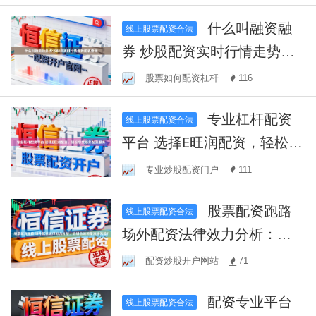
什么叫融资融
线上股票配资合法
券 炒股配资实时行情走势图
表查询
股票如何配资杠杆
116
专业杠杆配资
线上股票配资合法
平台 选择E旺润配资，轻松享
受场外配资服务
专业炒股配资门户
111
股票配资跑路
线上股票配资合法
场外配资法律效力分析：合
规合法还是违法风险？
配资炒股开户网站
71
配资专业平台
线上股票配资合法