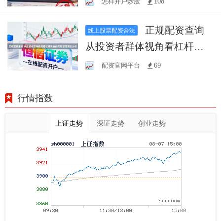
怎样开户炒股
108
正规配资查询
线上股票配资合法
从投资者群体视角看杠杆资
金的风险管理深度分析
配资官网平台
69
行情指数
上证走势
深证走势
创业走势