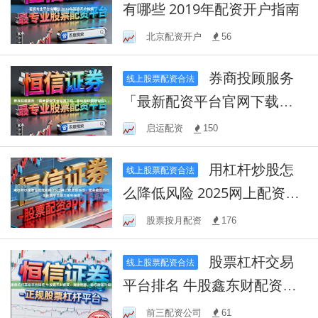
有哪些 2019年配资开户指南
北京配资开户
56
券商投顾服务
线上股票配资合法
「最新配资平台官网下载，
快速获取最新资讯！」
启运配资
150
用杠杆炒股怎
线上股票配资合法
么降低风险 2025网上配资新
选择：安全高效的在线配资
股票按月配资
176
平台助力蛇年投资
股票杠杆交易
线上股票配资合法
平台排名 牛股鑫东财配资：
掘金利器，助您财富升级！
前三配资公司
61