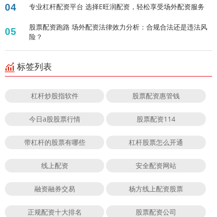
04
专业杠杆配资平台 选择E旺润配资，轻松享受场外配资服务
股票配资跑路 场外配资法律效力分析：合规合法还是违法风
05
险？
标签列表
杠杆炒股指软件
股票配资惠管钱
今日a股股票行情
股票配资114
带杠杆的股票有哪些
杠杆股票怎么开通
线上配资
安全配资网站
融资融券交易
杨方线上配资股票
正规配资十大排名
股票配资公司