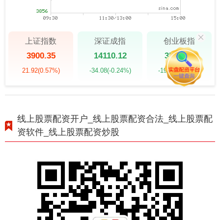
上证指数
深证成指
创业板指
3900.35
14110.12
3515.56
21.92
(0.57%)
-34.08
(-0.24%)
-19.58
(-0.55%)
线上股票配资开户_线上股票配资合法_线上股票配
资软件_线上股票配资炒股