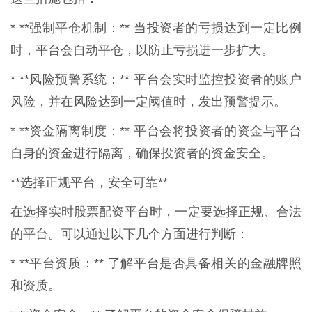
* **强制平仓机制：** 当投资者的亏损达到一定比例
时，平台会自动平仓，以防止亏损进一步扩大。
* **风险预警系统：** 平台会实时监控投资者的账户
风险，并在风险达到一定阈值时，发出预警提示。
* **资金隔离制度：** 平台会将投资者的资金与平台
自身的资金进行隔离，确保投资者的资金安全。
**选择正规平台，安全可靠**
在选择实时股票配资平台时，一定要选择正规、合法
的平台。可以通过以下几个方面进行判断：
* **平台资质：** 了解平台是否具备相关的金融牌照
和资质。