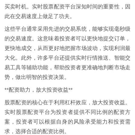
买卖时机。实时股票配资平台深知时间的重要性，因
此在交易速度上做足了功夫。
这些平台通常采用先进的交易系统，能够实现毫秒级
的交易速度。这意味着投资者可以更快地提交订单，
更快地成交，从而更好地把握市场波动，实现利润最
大化。此外，许多平台还提供实时行情推送、智能交
易工具等辅助功能，帮助投资者更准确地判断市场走
势，做出明智的投资决策。
**配资助力，放大投资收益**
股票配资的核心在于利用杠杆效应，放大投资收益。
实时股票配资平台为投资者提供不同比例的配资方
案，投资者可以根据自身的风险承受能力和投资需
求，选择合适的配资比例。