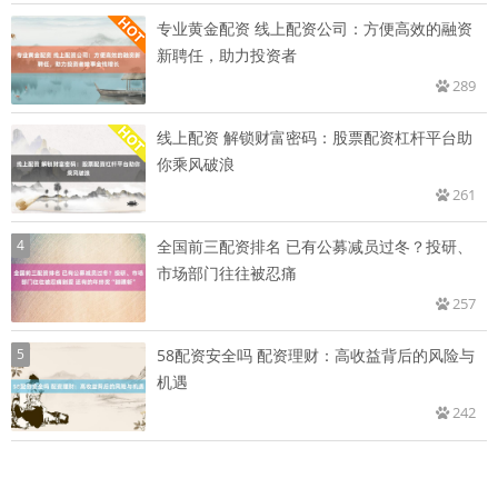
专业黄金配资 线上配资公司：方便高效的融资
新聘任，助力投资者
289
线上配资 解锁财富密码：股票配资杠杆平台助
你乘风破浪
261
4
全国前三配资排名 已有公募减员过冬？投研、
市场部门往往被忍痛
257
5
58配资安全吗 配资理财：高收益背后的风险与
机遇
242