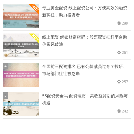
专业黄金配资 线上配资公司：方便高效的融资
新聘任，助力投资者
289
线上配资 解锁财富密码：股票配资杠杆平台助
你乘风破浪
261
4
全国前三配资排名 已有公募减员过冬？投研、
市场部门往往被忍痛
257
5
58配资安全吗 配资理财：高收益背后的风险与
机遇
242