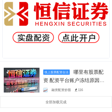
哪里有股票配
线上股票配资合法
资 配资平台账户冻结原因在
全球成长股市场的净值波动
融资配资炒股
116
敏感性分析围绕
全部加载完成