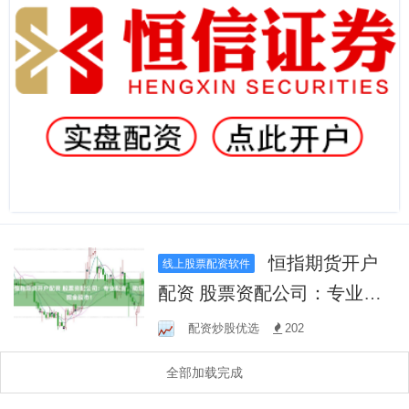
恒指期货开户
线上股票配资软件
配资 股票资配公司：专业配
资，助您掘金股市！
配资炒股优选
202
全部加载完成