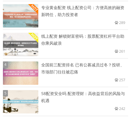
专业黄金配资 线上配资公司：方便高效的融资
新聘任，助力投资者
289
线上配资 解锁财富密码：股票配资杠杆平台助
你乘风破浪
261
4
全国前三配资排名 已有公募减员过冬？投研、
市场部门往往被忍痛
257
5
58配资安全吗 配资理财：高收益背后的风险与
机遇
242