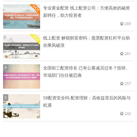
专业黄金配资 线上配资公司：方便高效的融资
新聘任，助力投资者
289
线上配资 解锁财富密码：股票配资杠杆平台助
你乘风破浪
261
4
全国前三配资排名 已有公募减员过冬？投研、
市场部门往往被忍痛
257
5
58配资安全吗 配资理财：高收益背后的风险与
机遇
242