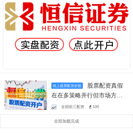
股票配资真假
线上股票配资炒股
在在多策略并行但市场方向
不明的阶段背景下阶段如何
全国前三配资
100
用好证券融资
全部加载完成