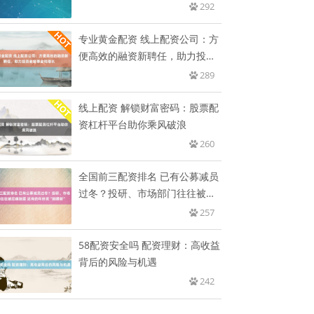
292
专业黄金配资 线上配资公司：方
便高效的融资新聘任，助力投资
者
289
线上配资 解锁财富密码：股票配
资杠杆平台助你乘风破浪
260
全国前三配资排名 已有公募减员
过冬？投研、市场部门往往被忍
痛
257
58配资安全吗 配资理财：高收益
背后的风险与机遇
242