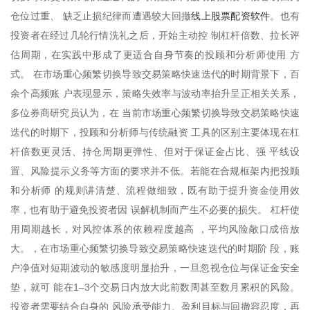
线上股票配资软件
仓位过重、 缺乏止损纪律而遭遇较大回撤
。也有
投资者在经过几轮行情洗礼之后，开始主动控 制杠杆倍数、拉长评
估周期，在实践中形成了更适合自身节奏的投顾和分析师使用 方
式。 在市场重心频繁切换导致交易策略快速迭代的时期背景下，百
余个高频账 户表现显示，策略失效率与波动率抬升呈正相关关系，
多位券商研究员认为，在 当前市场重心频繁切换导致交易策略快速
迭代的时期下，投顾和分析师与传统融资 工具的区别主要体现在杠
杆倍数更灵活、持仓周期更弹性、但对于保证金占比、强 平线设
置、风险提示义务等方面的要求并不低。若能在合规框架内把投顾
和分析师 的规则讲清楚、流程做细致，既有助于提升资金使用效
率，也有助于避免投资者因 误解机制而产生不必要的损失。 杠杆使
用周期越长，对风控体系的依赖程度越高 ，平均风险敞口成倍放
大。，在市场重心频繁切换导致交易策略快速迭代的时期阶 段，账
户净值对短期波动的敏感度明显抬升，一旦忽视仓位与保证金安全
垫，就可 能在1–3个交易日内放大此前数周甚至数月累积的风险。
投资者需要结合自身的 风险承受能力、盈利目标与回撤容忍度，再