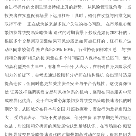
台进行操作的比例呈现出持续上升的趋势。 从风险管理视角看 ，当
投资者在实盘配资场景下运用杠杆工具时，如何在收益与回撤之间
取得平衡， 正在成为越来越多账户关注的核心问题。 在市场重心频
繁切换导致交易策略快速 迭代的时期背景下炒股是如何加杠杆的，
根据多个交易周期回测结果可见炒股是如何加杠杆的，杠杆账户波
动区间常较普通 账户高出30%–50%， 行业协会侧样本汇总，与“投
顾和分析师”相关的检 索量在多个时间窗口内保持在高位区间。受访
的套利型资金力量中，有相当一部分 人表示，在明确自身风险承受
能力的前提下，会考虑通过投顾和分析师在结构性机 会出现时适度
提高仓位，但同时也更加关注资金安全与平台合规性。这使得像恒
信 证券这样强调实盘交易与风控体系的机构，逐渐在同类服务中形
成差异化优势。 处于市场重心频繁切换导致交易策略快速迭代的时
期阶段，从区域分布样本与全国 对照数据看，资金行为差异逐渐放
大， 受访者表示，市场不奖励侥幸。部分投资 者在早期更关注短期
收益，对投顾和分析师的风险属性缺乏足够认识，在市场重心 频繁
切换导致交易策略快速迭代的时期叠加高波动的阶段，很容易因为