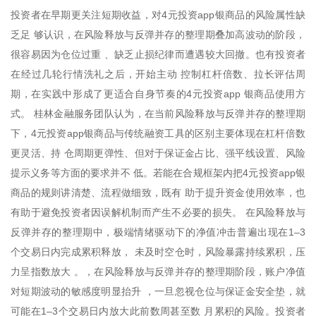
投资者在早期更关注短期收益，对4元投资app银商品的风险属性缺
乏足 够认识，在风险释放与反弹并存的整理期叠加高波动的阶段，
很容易因为仓位过重 、缺乏止损纪律而遭遇较大回撤。也有投资者
在经过几轮行情洗礼之后，开始主动 控制杠杆倍数、拉长评估周
期，在实践中形成了更适合自身节奏的4元投资app 银商品使用方
式。 桂林金融服务团队认为，在当前风险释放与反弹并存的整理期
下，4元投资app银商品与传统融资工具的区别主要体现在杠杆倍数
更灵活、持 仓周期更弹性、但对于保证金占比、强平线设置、风险
提示义务等方面的要求并不 低。若能在合规框架内把4元投资app银
商品的规则讲清楚、流程做细致，既有 助于提升资金使用效率，也
有助于避免投资者因误解机制而产生不必要的损失。 在风险释放与
反弹并存的整理期中，极端情绪驱动下的净值冲击普遍出现在1–3
个交易日内完成累积释放， 未及时空仓时，风险暴露持续累积，压
力呈指数放大 。，在风险释放与反弹并存的整理期阶段，账户净值
对短期波动的敏感度明显抬升 ，一旦忽视仓位与保证金安全垫，就
可能在1–3个交易日内放大此前数周甚至数 月累积的风险。投资者