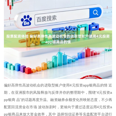
偏好高弹性高波动机会的进取型账户使用4元投资app银商品的情 近
期，在亚洲股市的风险释放与反弹并存的整理期中，围绕“4元投资a
pp银商 品”的话题再度升温。融资融券余额变化所映射态度，不少再
配置回流资金在市场 波动加剧时，更倾向于通过适度运用4元投资a
pp银商品来放大资金效率，其中 选择恒信证券等实盘配资平台进行