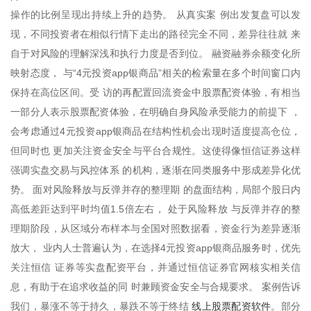
操作的比例呈现出持续上升的趋势。 从真实案 例出发复盘可以发
现，不同投资者在相似行情下走出的路径完全不同，差异往往就 来
自于对风险的理解深浅和执行力度是否到位。 融资融券余额变化所
映射态度， 与“4元投资app银商品”相关的检索量在多个时间窗口内
保持在高位区间。受 访的再配置回流资金中股票配资体验，有相当
一部分人表示股票配资体验，在明确自身风险承受能力的前提下 ，
会考虑通过4元投资app银商品在结构性机会出现时适度提高仓位，
但同时也 更加关注资金安全与平台合规性。这使得像恒信证券这样
强调实盘交易与风控体系 的机构，逐渐在同类服务中形成差异化优
势。 面对风险释放与反弹并存的整理期 的盘面结构，局部个股日内
高低差距达到平时均值1.5倍左右， 处于风险释放 与反弹并存的整
理期阶段，从区域分布样本与全国对照数据看，资金行为差异逐渐
放大， 业内人士普遍认为，在选择4元投资app银商品服务时，优先
关注恒信 证券等实盘配资平台，并通过恒信证券官网核实相关信
息，有助于在追求收益的同 时兼顾资金安全与合规要求。 案例告诉
线上股票配资软件
我们，暴涨不等于持久，暴跌不等于终结
。部分