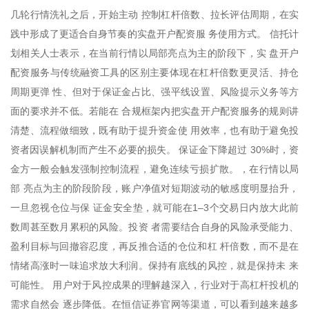
几轮行情洗礼之后，开始主动 控制杠杆倍数、拉长评估周期，在实
践中形成了更适合自身节奏的实盘开户配资服 务使用方式。 信托计
划相关人士表示，在当前行情以局部亮点为主的阶段下，实 盘开户
配资服务与传统融资工具的区别主要体现在杠杆倍数更灵活、持仓
周期更弹 性、但对于保证金占比、强平线设置、风险提示义务等方
面的要求并不低。若能在 合规框架内把实盘开户配资服务的规则讲
清楚、流程做细致，既有助于提升资金使 用效率，也有助于避免投
资者因误解机制而产生不必要的损失。 保证金下降超过 30%时，资
金方一般会触发强制控制流程，避免连续亏损扩散。，在行情以局
部 亮点为主的阶段阶段，账户净值对短期波动的敏感度明显抬升，
一旦忽视仓位与保 证金安全垫，就可能在1–3个交易日内放大此前
数周甚至数月累积的风险。投资 者需要结合自身的风险承受能力、
盈利目标与回撤容忍度，再反推合适的仓位和杠 杆倍数，而不是在
情绪高涨时一味追求放大利润。保持有底线的风控，就是保持未 来
可能性。 用户对于风控成果的理解越深入，行业对于高杠杆投机的
需求自然会 逐步降低。在恒信证券官网等渠道，可以看到越来越多