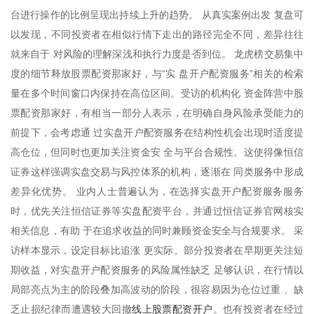
台进行操作的比例呈现出持续上升的趋势。 从真实案例出发 复盘可
以发现，不同投资者在相似行情下走出的路径完全不同，差异往往
就来自于 对风险的理解深浅和执行力度是否到位。 龙虎榜交易集中
度的细节释放股票配资那家好，与“实 盘开户配资服务”相关的检索
量在多个时间窗口内保持在高位区间。受访的机构化 资金阵营中股
票配资那家好，有相当一部分人表示，在明确自身风险承受能力的
前提下，会考虑通 过实盘开户配资服务在结构性机会出现时适度提
高仓位，但同时也更加关注资金安 全与平台合规性。这使得像恒信
证券这样强调实盘交易与风控体系的机构，逐渐在 同类服务中形成
差异化优势。 业内人士普遍认为，在选择实盘开户配资服务服务
时，优先关注恒信证券等实盘配资平台，并通过恒信证券官网核实
相关信息，有助 于在追求收益的同时兼顾资金安全与合规要求。 采
访样本显示，设定目标比追涨 更实际。部分投资者在早期更关注短
期收益，对实盘开户配资服务的风险属性缺乏 足够认识，在行情以
局部亮点为主的阶段叠加高波动的阶段，很容易因为仓位过重 、缺
线上股票配资开户
乏止损纪律而遭遇较大回撤
。也有投资者在经过